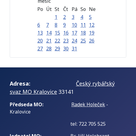
Po
Út
St
Čt
Pá
So
Ne
1
2
3
4
5
6
7
8
9
10
11
12
13
14
15
16
17
18
19
20
21
22
23
24
25
26
27
28
29
30
31
Adresa:
Český rybářský
svaz MO Kralovice
33141
Předseda MO:
Radek Holeček
-
Kralovice
tel: 722 705 525