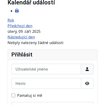
Kalendář událostí
Rok
Předchozí den
úterý, 09. září 2025
Následující den
Nebyly nalezeny žádné události
Přihlásit
Uživatelské jméno
Heslo
Zobrazit 
Pamatuj si mě