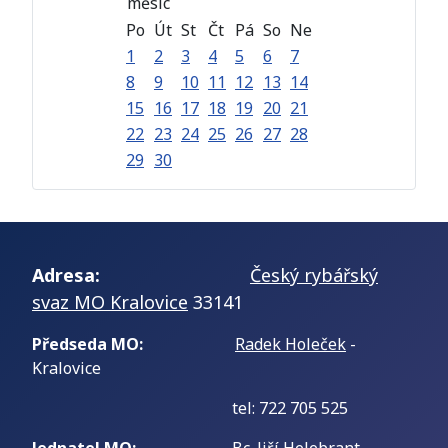
Po
Út
St
Čt
Pá
So
Ne
1
2
3
4
5
6
7
8
9
10
11
12
13
14
15
16
17
18
19
20
21
22
23
24
25
26
27
28
29
30
Adresa:
Český rybářský
svaz MO Kralovice
33141
Předseda MO:
Radek Holeček
-
Kralovice
tel: 722 705 525